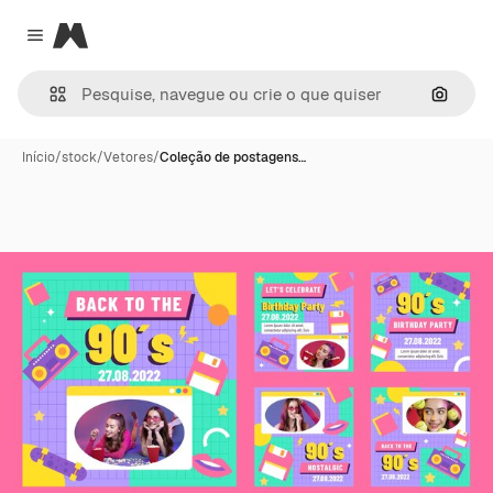
Magnific
Close menu
Pesqui
Início
/
stock
/
Vetores
/
Coleção de postagens…