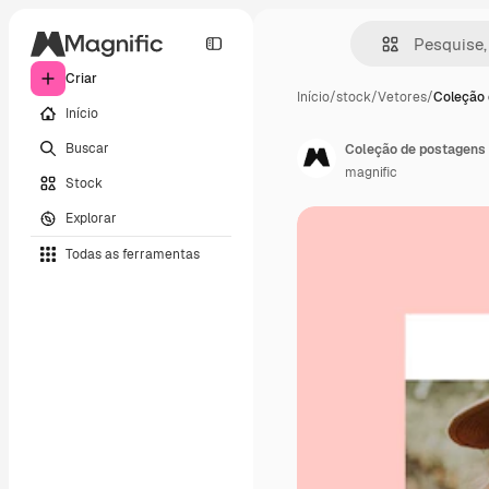
Criar
Início
/
stock
/
Vetores
/
Coleção 
Início
Buscar
Coleção de postagens 
magnific
Stock
Explorar
Todas as ferramentas