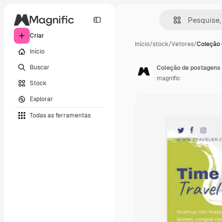
Criar
Início
/
stock
/
Vetores
/
Coleção 
Início
Buscar
Coleção de postagens 
magnific
Stock
Explorar
Todas as ferramentas