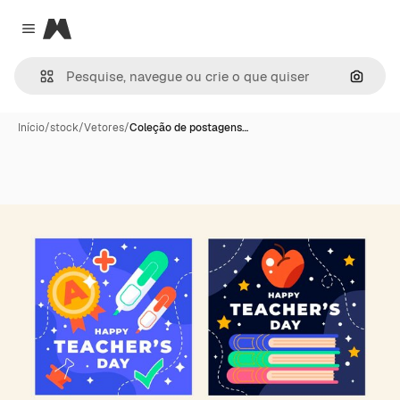
Magnific
Close menu
Pesqui
Início
/
stock
/
Vetores
/
Coleção de postagens…