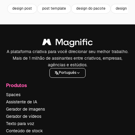
design post
post template
design do pacote
design tem
A plataforma criativa para você direcionar seu melhor trabalho.
Mais de 1 milhão de assinantes entre criativos, empresas,
agências e estúdios.
Português
Produtos
Spaces
Assistente de IA
Gerador de imagens
Gerador de vídeos
Texto para voz
Conteúdo de stock