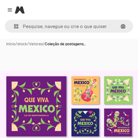
Magnific
Close menu
Pesqui
Início
/
stock
/
Vetores
/
Coleção de postagens…