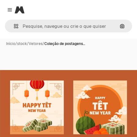
Magnific
Close menu
Pesqui
Início
/
stock
/
Vetores
/
Coleção de postagens…