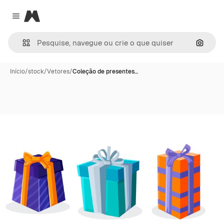
Magnific
Close menu
Pesqui
Início
/
stock
/
Vetores
/
Coleção de presentes…