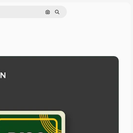
Pesquisar por imagem
Buscar