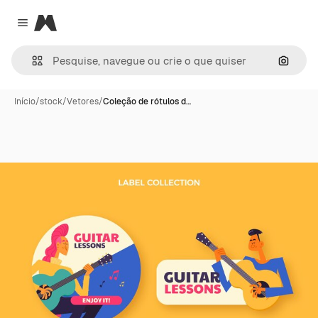
Magnific
Close menu
Pesqui
Início
/
stock
/
Vetores
/
Coleção de rótulos d…