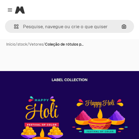
Magnific
Close menu
Pesqui
Início
/
stock
/
Vetores
/
Coleção de rótulos p…