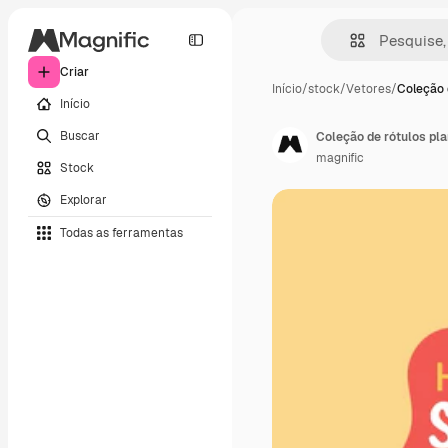
Criar
Início
/
stock
/
Vetores
/
Coleção 
Início
Buscar
Coleção de rótulos pla
magnific
Stock
Explorar
Todas as ferramentas