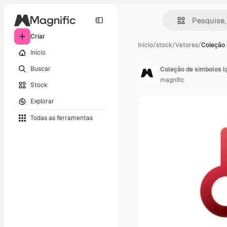
Criar
Início
/
stock
/
Vetores
/
Coleção 
Início
Buscar
Coleção de símbolos l
magnific
Stock
Explorar
Todas as ferramentas