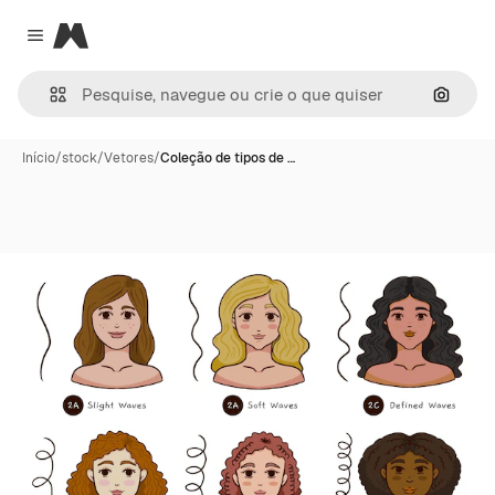
Magnific
Close menu
Pesqui
Início
/
stock
/
Vetores
/
Coleção de tipos de …