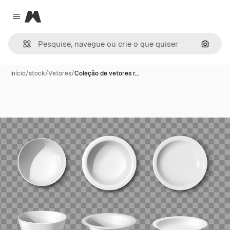
Magnific
Close menu
Pesqui
Início
/
stock
/
Vetores
/
Coleção de vetores r…