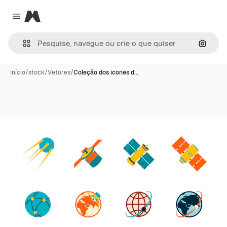
Magnific
Close menu
Pesqui
Início
/
stock
/
Vetores
/
Coleção dos ícones d…