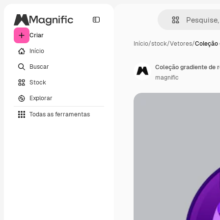
Criar
Início
/
stock
/
Vetores
/
Coleção 
Início
Buscar
Coleção gradiente de r
magnific
Stock
Explorar
Todas as ferramentas