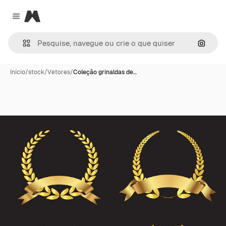
Magnific
Close menu
Pesqui
Início
/
stock
/
Vetores
/
Coleção grinaldas de…