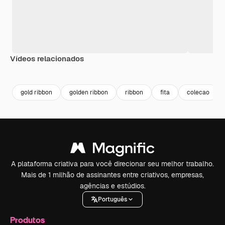
Vídeos relacionados
Premium
Premium
Gerado por IA
Premium
Premium
gold ribbon
golden ribbon
ribbon
fita
colecao
A plataforma criativa para você direcionar seu melhor trabalho.
Mais de 1 milhão de assinantes entre criativos, empresas,
agências e estúdios.
Português
Produtos