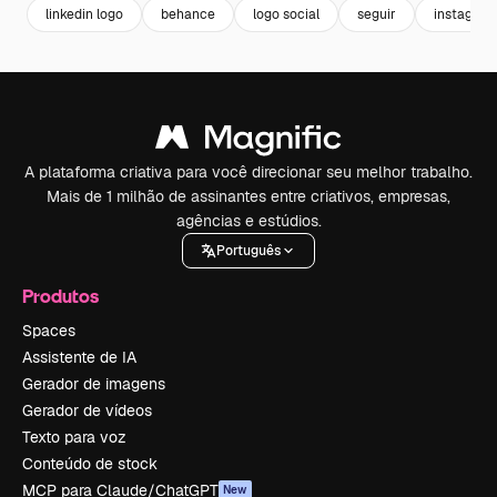
linkedin logo
behance
logo social
seguir
instagra
A plataforma criativa para você direcionar seu melhor trabalho.
Mais de 1 milhão de assinantes entre criativos, empresas,
agências e estúdios.
Português
Produtos
Spaces
Assistente de IA
Gerador de imagens
Gerador de vídeos
Texto para voz
Conteúdo de stock
MCP para Claude/ChatGPT
New