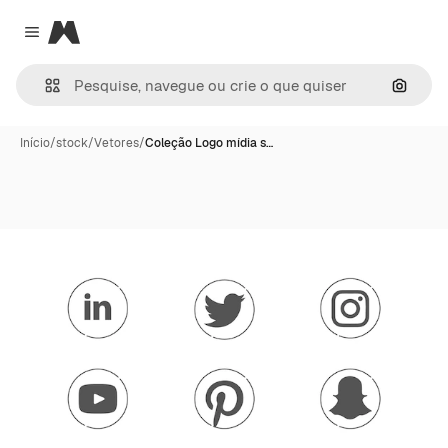
Magnific
Close menu
Pesqui
Início
/
stock
/
Vetores
/
Coleção Logo mídia s…