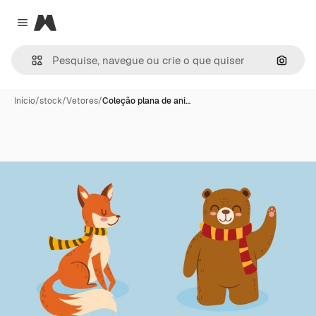
Magnific
Close menu
Pesqui
Início
/
stock
/
Vetores
/
Coleção plana de ani…