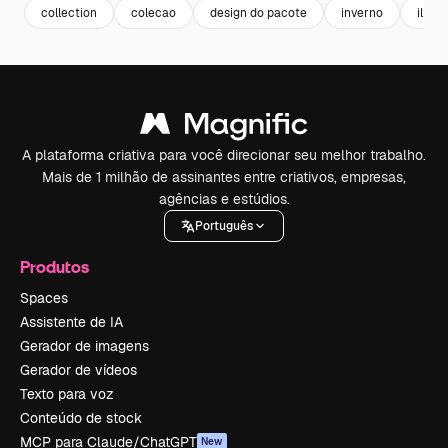
collection
colecao
design do pacote
inverno
ilust
A plataforma criativa para você direcionar seu melhor trabalho.
Mais de 1 milhão de assinantes entre criativos, empresas,
agências e estúdios.
Português
Produtos
Spaces
Assistente de IA
Gerador de imagens
Gerador de vídeos
Texto para voz
Conteúdo de stock
MCP para Claude/ChatGPT
New