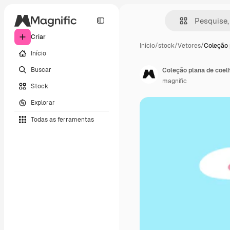
Criar
Início
/
stock
/
Vetores
/
Coleção 
Início
Buscar
Coleção plana de coel
magnific
Stock
Explorar
Todas as ferramentas