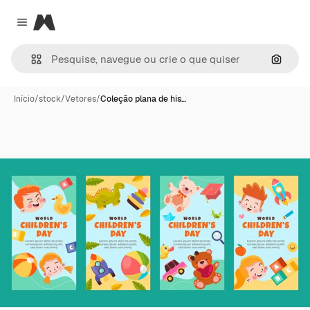
Magnific
Close menu
Pesqui
Início
/
stock
/
Vetores
/
Coleção plana de his…