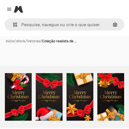
Magnific
Close menu
Pesqui
Início
/
stock
/
Vetores
/
Coleção realista de …