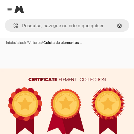
Magnific
Close menu
Pesqui
Início
/
stock
/
Vetores
/
Coleta de elementos …