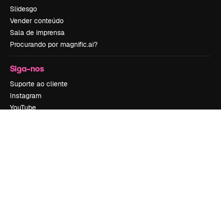
Slidesgo
Vender conteúdo
Sala de imprensa
Procurando por magnific.ai?
Siga-nos
Suporte ao cliente
Instagram
YouTube
LinkedIn
TikTok
Discord
X
Reddit
Copyright © 2010-
2026
Freepik Company S.L.U.
Todos os direitos
reservados
.