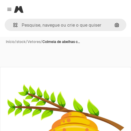
Magnific
Close menu
Pesqui
Início
/
stock
/
Vetores
/
Colmeia de abelhas c…