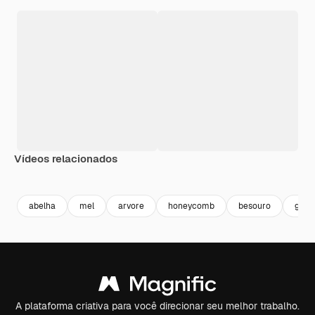
Vídeos relacionados
Premium
Premium
Premium
Premium
abelha
mel
arvore
honeycomb
besouro
galh
A plataforma criativa para você direcionar seu melhor trabalho.