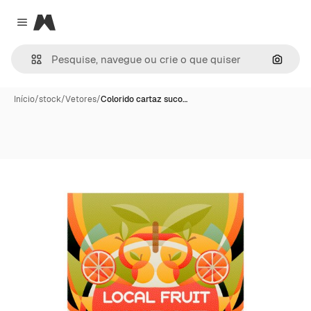
Magnific
Close menu
Pesqui
Início
/
stock
/
Vetores
/
Colorido cartaz suco…