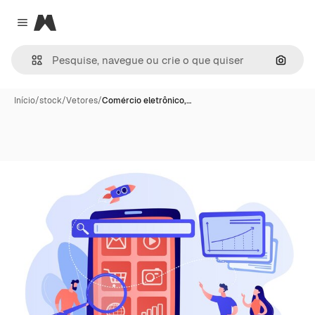
Magnific
Close menu
Pesqui
Início
/
stock
/
Vetores
/
Comércio eletrônico,…