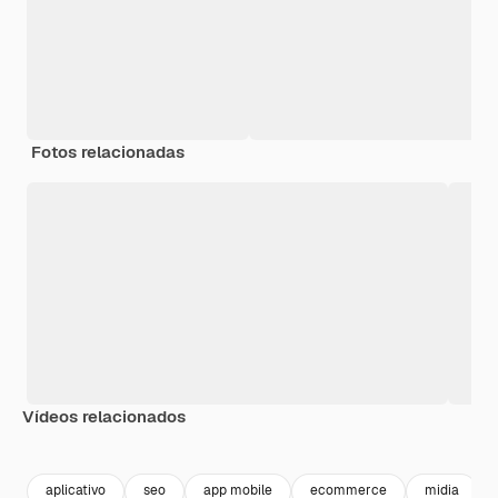
Fotos relacionadas
Vídeos relacionados
Premium
Premium
Gerado por 
aplicativo
seo
app mobile
ecommerce
midia