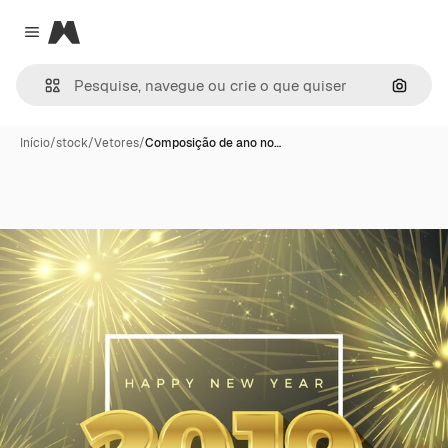
Magnific
Close menu
Pesqui
Início
/
stock
/
Vetores
/
Composição de ano no…