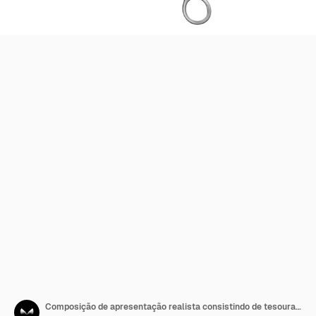
Composição de apresentação realista consistindo de tesouras metálicas cortando fita de seda vermelha voadora em ilustração vetorial de fundo branco