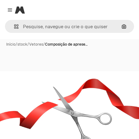
Magnific
Close menu
Pesqui
Início
/
stock
/
Vetores
/
Composição de aprese…