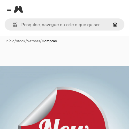
Magnific
Close menu
Pesqui
Início
/
stock
/
Vetores
/
Compras