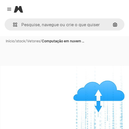
Magnific
Close menu
Pesqui
Início
/
stock
/
Vetores
/
Computação em nuvem …