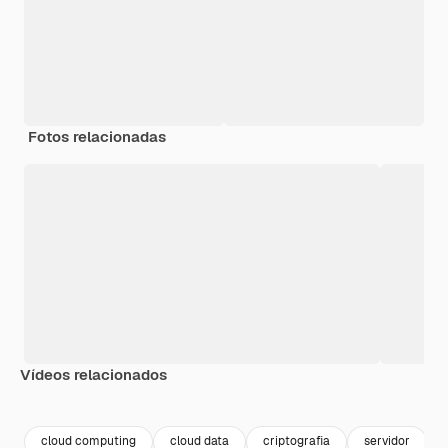
Fotos relacionadas
Vídeos relacionados
Premium
Premium
Premium
Premium
cloud computing
cloud data
criptografia
servidor