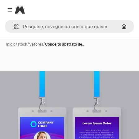
Magnific
Close menu
Pesqui
Início
/
stock
/
Vetores
/
Conceito abstrato de…