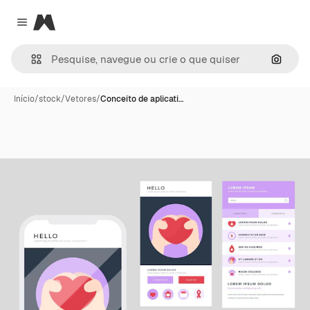
Magnific
Close menu
Pesqui
Início
/
stock
/
Vetores
/
Conceito de aplicati…