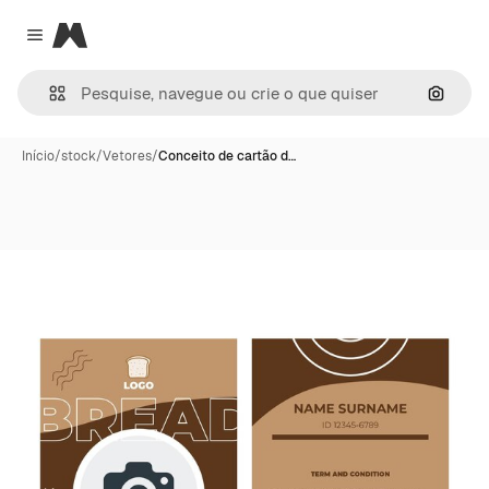
Magnific
Close menu
Pesqui
Início
/
stock
/
Vetores
/
Conceito de cartão d…