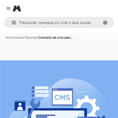
Magnific
Close menu
Pesqui
Início
/
stock
/
Vetores
/
Conceito de cms plan…