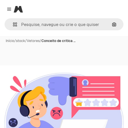
Magnific
Close menu
Pesqui
Início
/
stock
/
Vetores
/
Conceito de crítica …