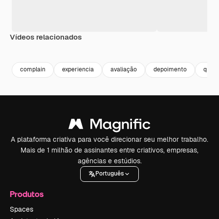
Vídeos relacionados
Premium
Premium
Premium
Premium
complain
experiencia
avaliação
depoimento
quali
A plataforma criativa para você direcionar seu melhor trabalho.
Mais de 1 milhão de assinantes entre criativos, empresas,
agências e estúdios.
Português
Produtos
Spaces