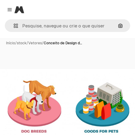
Magnific
Close menu
Pesqui
Início
/
stock
/
Vetores
/
Conceito de Design d…