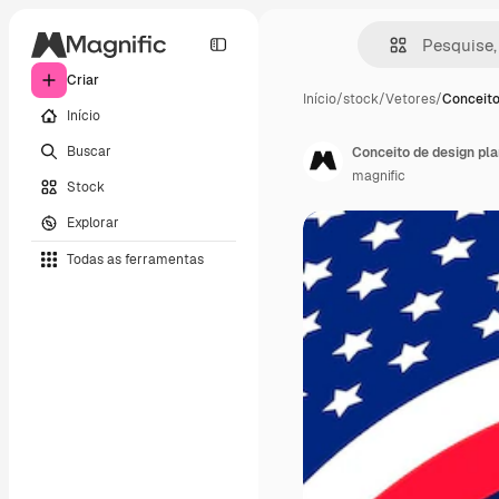
Criar
Início
/
stock
/
Vetores
/
Conceito
Início
Buscar
Conceito de design pla
magnific
Stock
Explorar
Todas as ferramentas