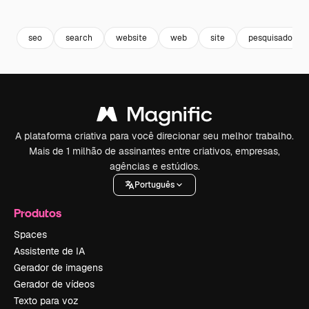
Premium
Premium
Premium
Premium
seo
search
website
web
site
pesquisador
A plataforma criativa para você direcionar seu melhor trabalho.
Mais de 1 milhão de assinantes entre criativos, empresas,
agências e estúdios.
Português
Produtos
Spaces
Assistente de IA
Gerador de imagens
Gerador de vídeos
Texto para voz