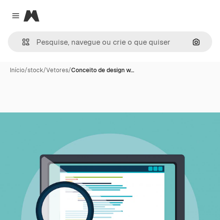
Magnific
Close menu
Pesqui
Início
/
stock
/
Vetores
/
Conceito de design w…