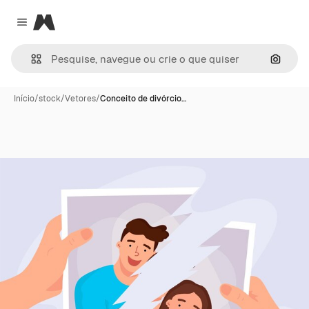
Magnific
Close menu
Pesqui
Início
/
stock
/
Vetores
/
Conceito de divórcio…