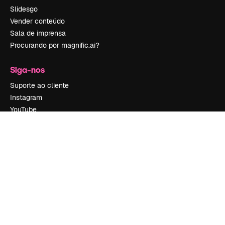
Slidesgo
Vender conteúdo
Sala de imprensa
Procurando por magnific.ai?
Siga-nos
Suporte ao cliente
Instagram
YouTube
LinkedIn
TikTok
Discord
X
Reddit
Copyright © 2010-
2026
Freepik Company S.L.U.
Todos os direitos
reservados
.