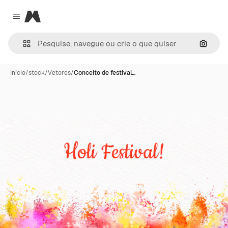
Magnific
Close menu
Pesqui
Início
/
stock
/
Vetores
/
Conceito de festival…