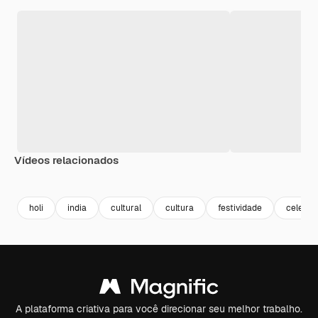
Vídeos relacionados
Premium
Premium
Gerado por IA
Premium
Premium
holi
india
cultural
cultura
festividade
celebra
A plataforma criativa para você direcionar seu melhor trabalho.