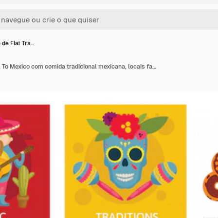
 de Flat Tra…
Conceito de Flat Travel To Mexico com comida tradicional mexicana, locais famosos, música e tradições culturais