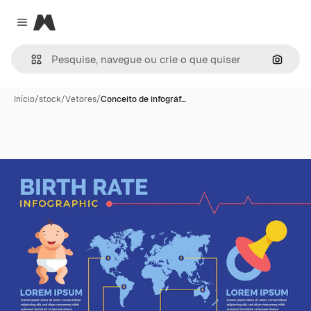
Magnific
Close menu
Pesqui
Início
/
stock
/
Vetores
/
Conceito de infográf…