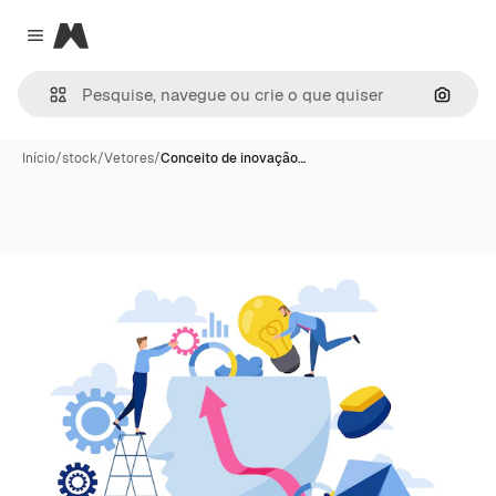
Magnific
Close menu
Pesqui
Início
/
stock
/
Vetores
/
Conceito de inovação…