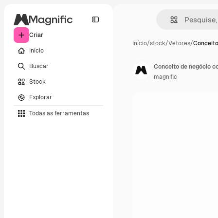
Criar
Início
/
stock
/
Vetores
/
Conceito
Início
Buscar
Conceito de negócio c
magnific
Stock
Explorar
Todas as ferramentas