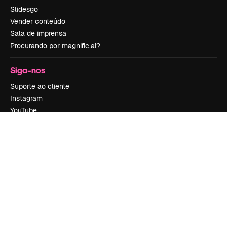
Slidesgo
Vender conteúdo
Sala de imprensa
Procurando por magnific.ai?
Siga-nos
Suporte ao cliente
Instagram
YouTube
LinkedIn
TikTok
Discord
X
Reddit
Copyright © 2010-
2026
Freepik Company S.L.U.
Todos os direitos
reservados
.