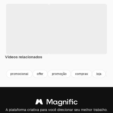
Vídeos relacionados
Premium
Premium
Premium
Premium
promocional
offer
promoção
compras
loja
of
A plataforma criativa para você direcionar seu melhor trabalho.