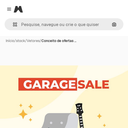
Magnific
Close menu
Pesqui
Início
/
stock
/
Vetores
/
Conceito de ofertas …