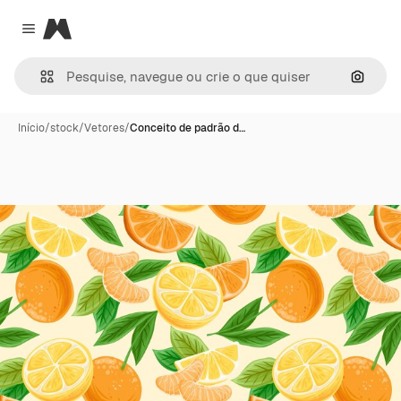
Magnific
Close menu
Pesqui
Início
/
stock
/
Vetores
/
Conceito de padrão d…