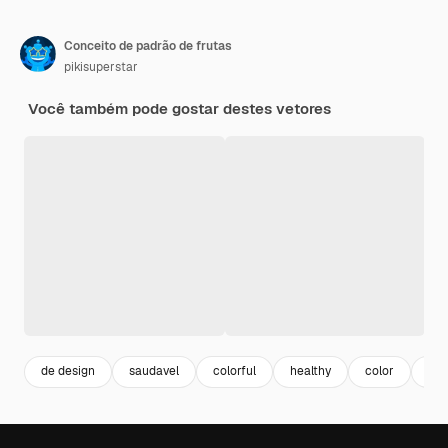
Conceito de padrão de frutas
pikisuperstar
Você também pode gostar destes vetores
de design
saudavel
colorful
healthy
color
es