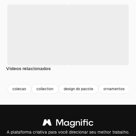
Vídeos relacionados
Premium
Premium
Premium
Premium
colecao
collection
design do pacote
ornamentos
A plataforma criativa para você direcionar seu melhor trabalho.