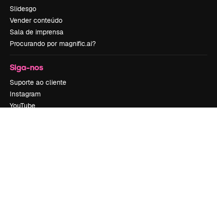
Slidesgo
Vender conteúdo
Sala de imprensa
Procurando por magnific.ai?
Siga-nos
Suporte ao cliente
Instagram
YouTube
LinkedIn
TikTok
Discord
X
Reddit
Copyright © 2010-
2026
Freepik Company S.L.U.
Todos os direitos
reservados
.