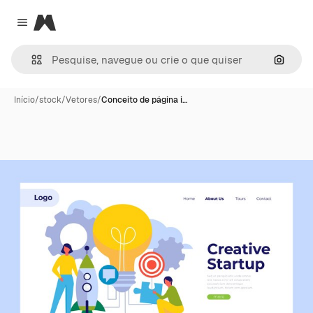
Magnific
Close menu
Pesqui
Início
/
stock
/
Vetores
/
Conceito de página i…