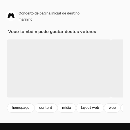
Conceito de página inicial de destino
magnific
Você também pode gostar destes vetores
homepage
content
midia
layout web
web
ot