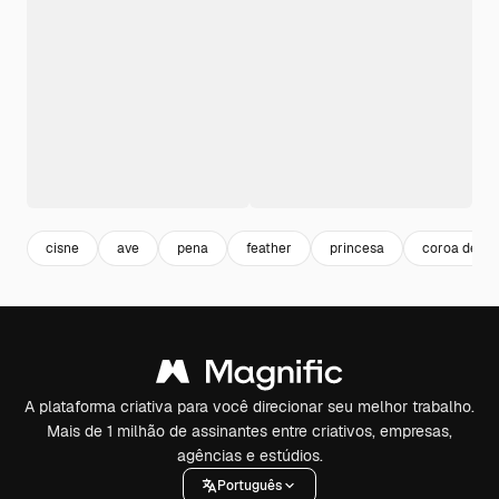
cisne
ave
pena
feather
princesa
coroa de pr
A plataforma criativa para você direcionar seu melhor trabalho.
Mais de 1 milhão de assinantes entre criativos, empresas,
agências e estúdios.
Português