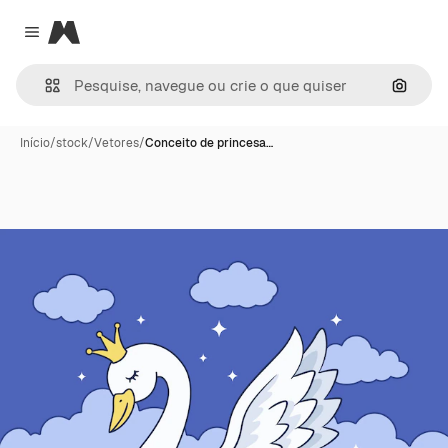
Magnific
Close menu
Pesqui
Início
/
stock
/
Vetores
/
Conceito de princesa…