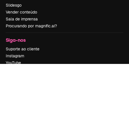
Slidesgo
Vender conteúdo
Sala de imprensa
Procurando por magnific.ai?
Siga-nos
Suporte ao cliente
Instagram
YouTube
LinkedIn
TikTok
Discord
X
Reddit
Copyright © 2010-
2026
Freepik Company S.L.U.
Todos os direitos
reservados
.