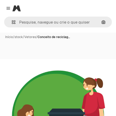
Magnific
Close menu
Pesqui
Início
/
stock
/
Vetores
/
Conceito de reciclag…